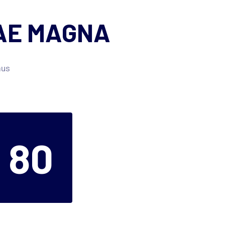
TAE MAGNA
mus
80