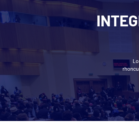
INTEG
Lo
rhoncus