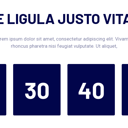
E LIGULA JUSTO VI
rem ipsum dolor sit amet, consectetur adipiscing elit. Viva
rhoncus pharetra nisi feugiat vulputate. Ut aliquet,
30
40