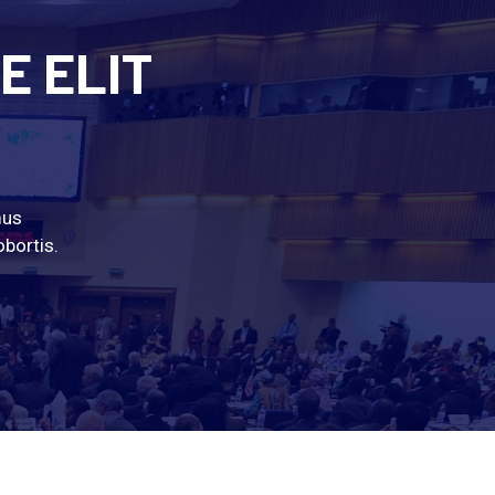
E ELIT
mus
obortis.